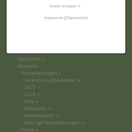
Details anzeigen
Inhaltsverzeichnis
Impressum
|
Datenschutz
Startseite »
Förderverein »
Marienkirche
Geschichte »
Sanierung »
Sponsoren »
Aktuelles
Veranstaltungen »
Veranstaltungskalender »
2025 »
2026 »
Kino »
Flohmarkt »
Adventsmarkt »
sonstige Veranstaltungen »
Presse »